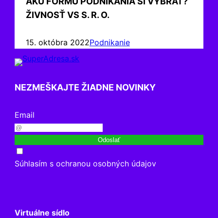
AKÚ FORMU PODNIKANIA SI VYBRAŤ?
ŽIVNOSŤ VS S. R. O.
15. októbra 2022
Podnikanie
NEZMEŠKAJTE ŽIADNE NOVINKY
Email
Odoslať
Súhlasím s ochranou osobných údajov
Virtuálne sídlo