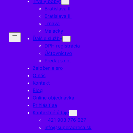
Trvalý pobyt
Bratislava II
Bratislava III
Trnava
Malacky
Ďalšie služby
DPH registrácia
Účtovníctvo
Predaj s.r.o.
Založenie sro
O nás
Kontakt
Blog
Online objednávka
Prihlásiť sa
Kontaktné údaje
+421 903 776 627
info@superadresa.sk