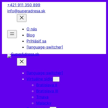
Prejsť
+421 911 350 899
na
info@superadresa.sk
obsah
O nás
Blog
Prihlásiť sa
[language-switcher]
[language-switcher]
Virtuálne sídlo
Bratislava II
Bratislava III
Trnava
Malacky